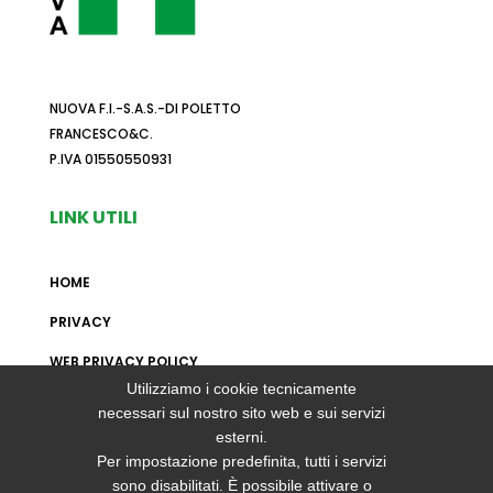
NUOVA F.I.-S.A.S.-DI POLETTO
FRANCESCO&C.
P.IVA 01550550931
LINK UTILI
HOME
PRIVACY
WEB PRIVACY POLICY
Utilizziamo i cookie tecnicamente
MAPPA DEL SITO
necessari sul nostro sito web e sui servizi
esterni.
Per impostazione predefinita, tutti i servizi
CONTATTI
sono disabilitati. È possibile attivare o