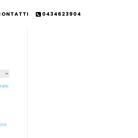
CONTATTI
0434623904