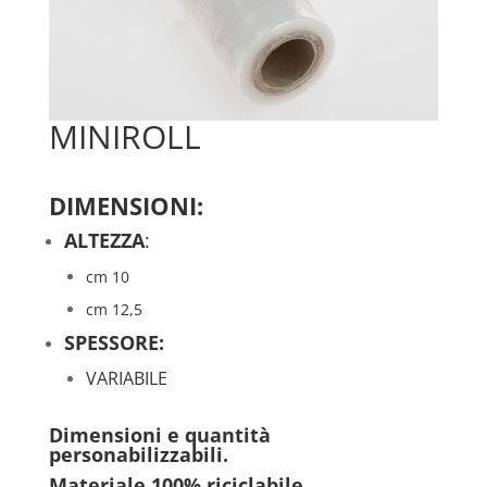
MINIROLL
DIMENSIONI:
ALTEZZA
:
cm 10
cm 12,5
SPESSORE:
VARIABILE
Dimensioni e quantità
personabilizzabili.
Materiale
100%
riciclabile