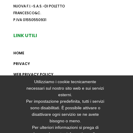
NUOVA F.I.-S.A.S.-DI POLETTO
FRANCESCO&C.
P.IVA 01550550931
LINK UTILI
HOME
PRIVACY
WEB PRIVACY POLICY
Utilizziamo i cookie tecnicamente
MAPPA DEL SITO
necessari sul nostro sito web e sui servizi
esterni.
Per impostazione predefinita, tutti i servizi
CONTATTI
sono disabilitati. È possibile attivare o
disattivare ogni servizio se ne avete
+39 0434623904
bisogno o meno.
Per ulteriori informazioni si prega di
+39 0434428148