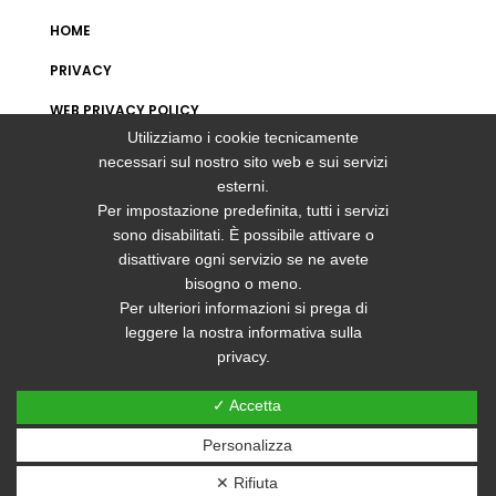
HOME
PRIVACY
WEB PRIVACY POLICY
Utilizziamo i cookie tecnicamente
MAPPA DEL SITO
necessari sul nostro sito web e sui servizi
esterni.
Per impostazione predefinita, tutti i servizi
CONTATTI
sono disabilitati. È possibile attivare o
disattivare ogni servizio se ne avete
+39 0434623904
bisogno o meno.
Per ulteriori informazioni si prega di
+39 0434428148
leggere la nostra informativa sulla
privacy.
INFO@NUOVAFI.IT
VIA CALDERANO 7/A 33070 BRUGNERA (PN)
✓ Accetta
Personalizza
✕ Rifiuta